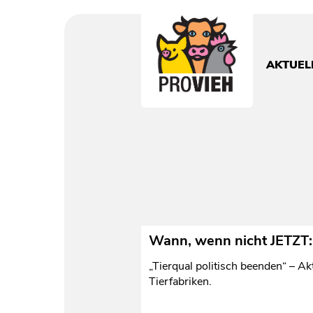
PROVIEH
-
respekTIERE
AKTUEL
leben.
Wann, wenn nicht JETZT:„
„Tierqual politisch beenden“ – A
Tierfabriken.