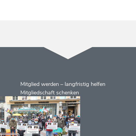
Menüs
Footer
Mitglied werden – langfristig helfen
2
Mitgliedschaft schenken
Kontakt
Social
Media