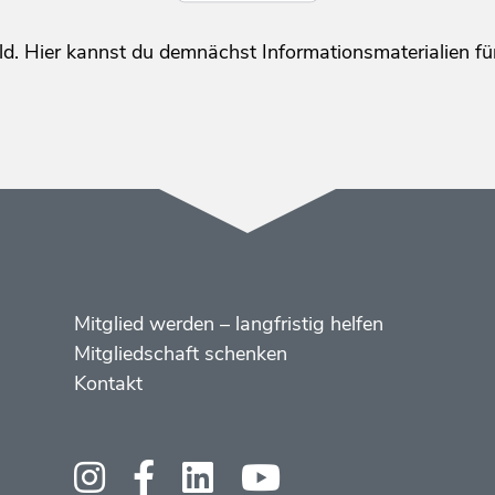
ld. Hier kannst du demnächst Informationsmaterialien 
Menüs
Footer
Mitglied werden – langfristig helfen
2
Mitgliedschaft schenken
Kontakt
Social