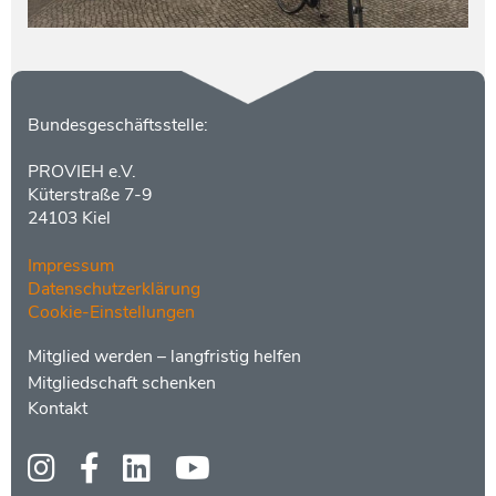
Kontakt
Bundesgeschäftsstelle:
PROVIEH e.V.
Küterstraße 7-9
24103 Kiel
Impressum
Datenschutzerklärung
Cookie-Einstellungen
Menüs
Footer
Mitglied werden – langfristig helfen
2
Mitgliedschaft schenken
Kontakt
Social
Media