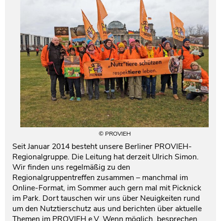
Testament und Nachlass
Netzwerk- und Kooperationspartner
© PROVIEH
Seit Januar 2014 besteht unsere Berliner PROVIEH-
Regionalgruppe. Die Leitung hat derzeit Ulrich Simon.
Wir finden uns regelmäßig zu den
Regionalgruppentreffen zusammen – manchmal im
Online-Format, im Sommer auch gern mal mit Picknick
im Park. Dort tauschen wir uns über Neuigkeiten rund
um den Nutztierschutz aus und berichten über aktuelle
Themen im PROVIEH e.V. Wenn möglich, besprechen