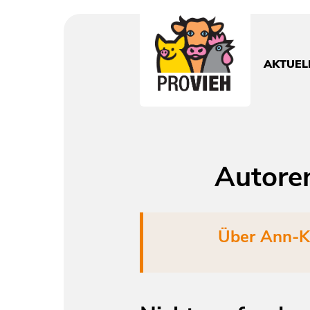
PROVIEH
-
respekTIERE
AKTUEL
leben.
Autore
Über
Ann-K