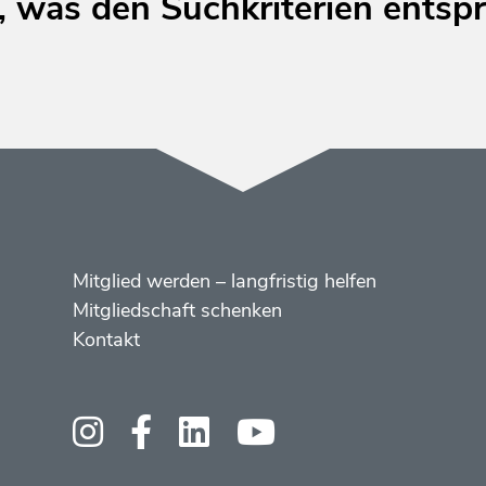
 was den Suchkriterien entspr
Menüs
Footer
Mitglied werden – langfristig helfen
2
Mitgliedschaft schenken
Kontakt
Social
Media