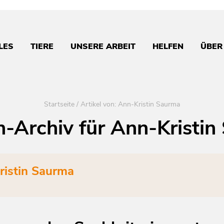
LES
TIERE
UNSERE ARBEIT
HELFEN
ÜBER
Startseite
/
Artikel von: Ann-Kristin Saurma
n-Archiv für
Ann-Kristin
ristin Saurma