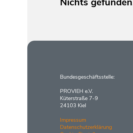
Nichts gefunden,
Kontakt
Bundesgeschäftsstelle:
PROVIEH e.V.
Küterstraße 7-9
24103 Kiel
Impressum
Datenschutzerklärung