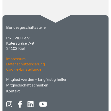
Kontakt
Bundesgeschäftsstelle:
PROVIEH e.V.
Küterstraße 7-9
24103 Kiel
Impressum
Datenschutzerklärung
Cookie-Einstellungen
Menüs
Footer
Mitglied werden – langfristig helfen
2
Mitgliedschaft schenken
Kontakt
Social
Media