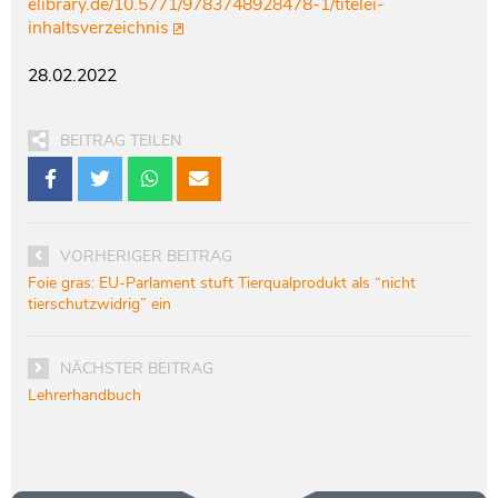
elibrary.de/10.5771/9783748928478-1/titelei-
inhaltsverzeichnis
28.02.2022
BEITRAG TEILEN
VORHERIGER BEITRAG
Foie gras: EU-Parlament stuft Tierqualprodukt als “nicht
tierschutzwidrig” ein
NÄCHSTER BEITRAG
Lehrerhandbuch