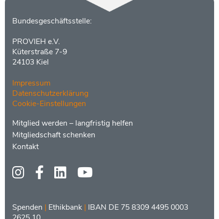
Kontakt
Bundesgeschäftsstelle:
PROVIEH e.V.
Küterstraße 7-9
24103 Kiel
Impressum
Datenschutzerklärung
Cookie-Einstellungen
Menüs
Footer
Mitglied werden – langfristig helfen
2
Mitgliedschaft schenken
Kontakt
Social
Media
Bankdaten
Spenden
|
Ethikbank
|
IBAN DE 75 8309 4495 0003
2625 10