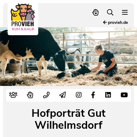
PROVIEH
-
respekTIERE
provieh.de
leben.
Slider
KUH & KALB
Schnellwahl
Startseite
/
Nutztiere
/
Rinder
/
Hofporträt Gut Wilhelmsdorf
Hofporträt Gut
Wilhelmsdorf