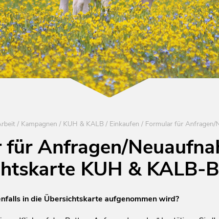
rbeit
/
Kampagnen
/
KUH & KALB
/
Einkaufen
/
 für Anfragen/Neuaufn
chtskarte KUH & KALB-B
enfalls in die Übersichtskarte aufgenommen wird?